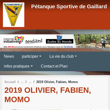
Panneau de gestion des cookies
Pétanque Sportive de Gaillard
News
participer
La vie du club
infos pratiques
Contact et Plan
Accueil
2019 Olivier, Fabien, Momo
2019 OLIVIER, FABIEN,
MOMO