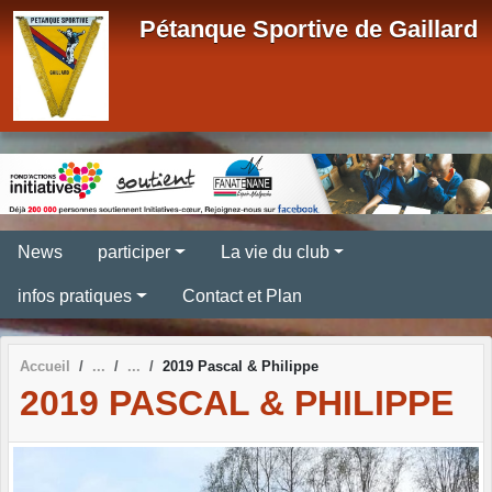
Panneau de gestion des cookies
Pétanque Sportive de Gaillard
News
participer
La vie du club
infos pratiques
Contact et Plan
Accueil
2019 Pascal & Philippe
2019 PASCAL & PHILIPPE